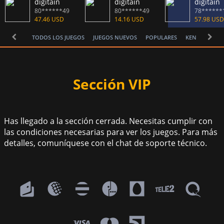
digitain
digitain
digitain
80******49
80******49
78******
47.46 USD
14.16 USD
57.98 USD
TODOS LOS JUEGOS
JUEGOS NUEVOS
POPULARES
KENO
INB
Sección VIP
Has llegado a la sección cerrada. Necesitas cumplir con
las condiciones necesarias para ver los juegos. Para más
detalles, comuníquese con el chat de soporte técnico.