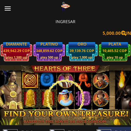
INGRESAR
5,000.00 FUN
DIAMANTE
PLATINO
ORO
PLATA
439,942.29 COP
348,859.62 COP
39,139.76 COP
10,465.52 COP
play 1,500 up
play 500 up
play 1,000 up
play 10 up